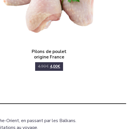
Pilons de poulet
origine France
4,90
€
4,00
€
e-Orient, en passant par les Balkans.
vitations au voyage.