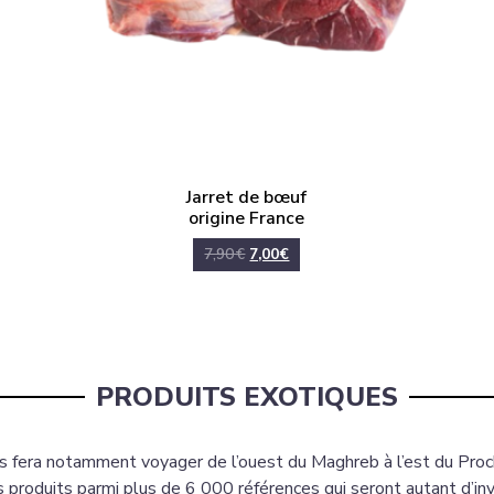
Jarret de bœuf
origine France
7,90
€
7,00
€
PRODUITS EXOTIQUES
 fera notamment voyager de l’ouest du Maghreb à l’est du Proch
 produits parmi plus de 6 000 références qui seront autant d’in