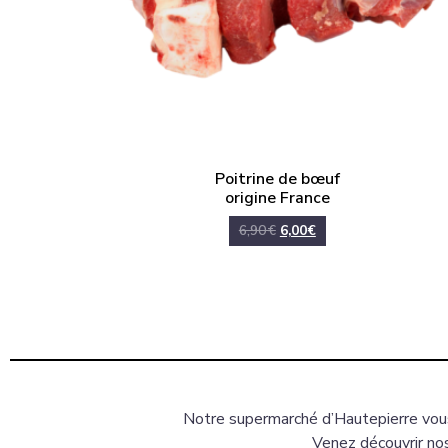
Poitrine de bœuf
origine France
6,90
€
6,00
€
Notre supermarché d’Hautepierre vous
Venez découvrir nos